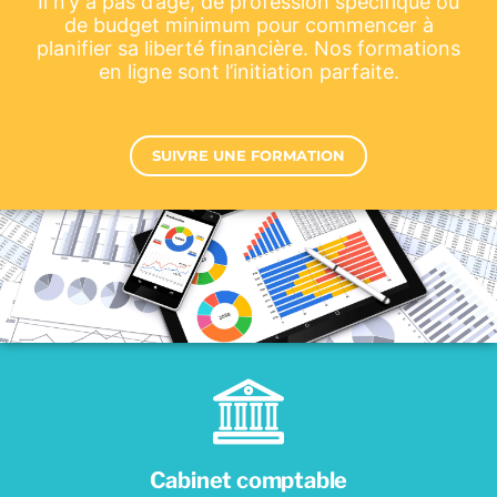
Il n’y a pas d’âge, de profession spécifique ou
de budget minimum pour commencer à
planifier sa liberté financière. Nos formations
en ligne sont l’initiation parfaite.
SUIVRE UNE FORMATION
Cabinet comptable